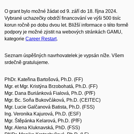
O grant bylo možné žádat od 9. září do 18. října 2024.
Vybrané uchazečky obdrží financování ve výši 500 tisíc
korun ročně po dobu dvou let. Bližší informace o této formě
podpory je možné zjistit na webových stránkách GAMU,
kategorie
Career Restart
.
Seznam úspěšných navrhovatelek je vypsán níže. Všem
srdečně gratulujeme.
PhDr. Kateřina Bartošová, Ph.D. (FF)
Mgr. et Mgr. Kristýna Brzobohatá, Ph.D. (FF)
Mgr. Dana Buriánková Fialová, Ph.D. (PřF)
Mgr. Bc. Soňa Bukovčáková, Ph.D. (CEITEC)
Mgr. Lucie Galčanová Batista, Ph.D. (FSS)
Ing. Veronika Kajurová, Ph.D. (ESF)
Mgr. Štěpánka Kelarová, Ph.D. (PřF)
Mgr. Alena Kluknavská, PhD. (FSS)