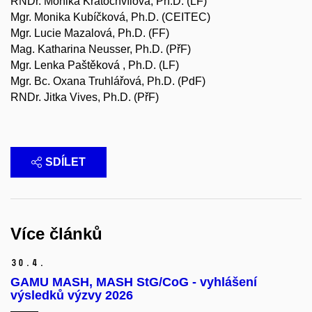
RNDr. Monika Kratochvílová, Ph.D. (LF)
Mgr. Monika Kubíčková, Ph.D. (CEITEC)
Mgr. Lucie Mazalová, Ph.D. (FF)
Mag. Katharina Neusser, Ph.D. (PřF)
Mgr. Lenka Paštěková , Ph.D. (LF)
Mgr. Bc. Oxana Truhlářová, Ph.D. (PdF)
RNDr. Jitka Vives, Ph.D. (PřF)
SDÍLET
Více článků
30.
4.
GAMU MASH, MASH StG/CoG - vyhlášení
výsledků výzvy 2026