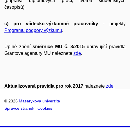
(příprava diplomových prací, tvorba studentských
časopisů),
c) pro vědecko-výzkumné pracovníky
- projekty
Programu podpory výzkumu
.
Úplné znění
směrnice MU č. 3/2015
upravující pravidla
Grantové agentury MU naleznete
zde
.
Aktualizovaná pravidla pro rok 2017
naleznete
zde.
© 2026
Masarykova univerzita
Správce stránek
Cookies