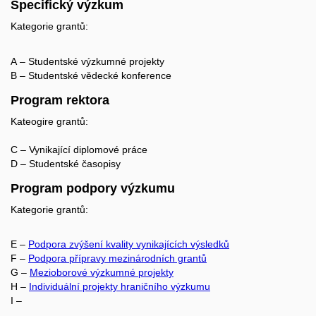
Specifický výzkum
Kategorie grantů:
A – Studentské výzkumné projekty
B – Studentské vědecké konference
Program rektora
Kateogire grantů:
C – Vynikající diplomové práce
D – Studentské časopisy
Program podpory výzkumu
Kategorie grantů:
E –
Podpora zvýšení kvality vynikajících výsledků
F –
Podpora přípravy mezinárodních grantů
G –
Mezioborové výzkumné projekty
H –
Individuální projekty hraničního výzkumu
I –