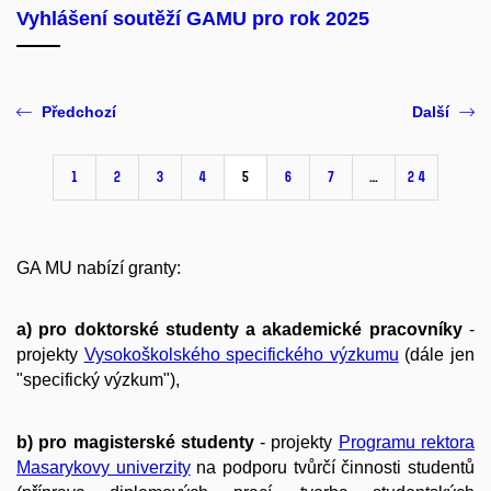
Vyhlášení soutěží GAMU pro rok 2025
Předchozí
Další
1
2
3
4
5
6
7
…
24
GA MU nabízí granty:
a)
pro doktorské studenty a akademické pracovníky
-
projekty
Vysokoškolského specifického výzkumu
(dále jen
"specifický výzkum"),
b) pro magisterské studenty
- projekty
Programu rektora
Masarykovy univerzity
na podporu tvůrčí činnosti studentů