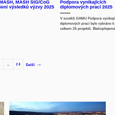
MASH, MASH StG/CoG
Podpora vynikajících
šení výsledků výzvy 2025
diplomových prací 2025
V soutěži GAMU Podpora vynikají
diplomových prací bylo vybráno 
celkem 26 projektů. Blahopřejeme
…
24
Další