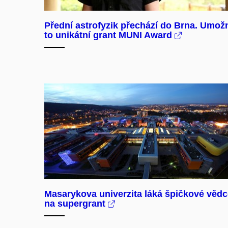
Přední astrofyzik přechází do Brna. Umož
to unikátní grant MUNI Award
Masarykova univerzita láká špičkové vědc
na supergrant