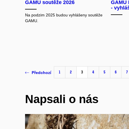
GAMU soutěže 2026
GAMU 
- vyhlá
Na podzim 2025 budou vyhlášeny soutěže
GAMU.
1
2
3
4
5
6
7
Předchozí
Napsali o nás