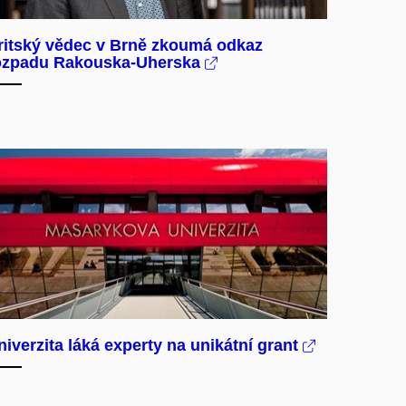
ritský vědec v Brně zkoumá odkaz
ozpadu Rakouska-Uherska
niverzita láká experty na unikátní grant