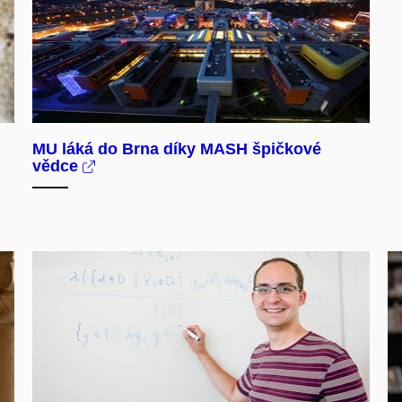
MU láká do Brna díky MASH špičkové
vědce