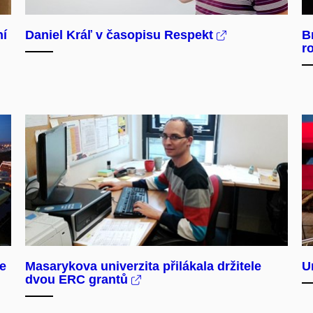
ní
Daniel Kráľ v časopisu Respekt
B
r
e
Masarykova univerzita přilákala držitele
U
dvou ERC grantů